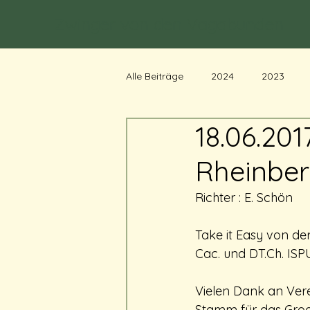
Zwinger von den Vagabunden
Alle Beiträge
2024
2023
18.06.201
Rheinbe
Richter : E. Schön
Take it Easy von de
Cac. und 
DT.Ch
. ISP
Vielen Dank an Ver
Stamm für das Groo