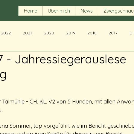
Home
Über mich
News
Zwergschnau
2022
2021
2020
2019
2018
2017
D
7 - Jahressiegerauslese
rg
r Talmühle - CH. KL. V2 von 5 Hunden, mit allen Anwar
U.
ena Sommer, top vorgeführt wie im Bericht geschrieb
ming und an Frau Schön für diesen super Bericht.