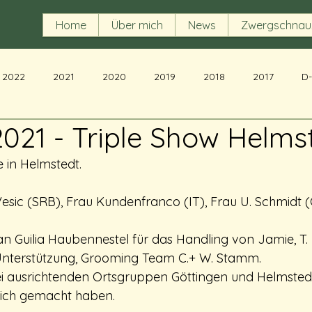
Home
Über mich
News
Zwergschnau
2022
2021
2020
2019
2018
2017
D
.2021 - Triple Show Helms
 in Helmstedt.
Vesic (SRB), Frau Kundenfranco (IT), Frau U. Schmidt (
an Guilia Haubennestel für das Handling von Jamie, T. 
nterstützung, Grooming Team C.+ W. Stamm.
i ausrichtenden Ortsgruppen Göttingen und Helmstedt,
ich gemacht haben.