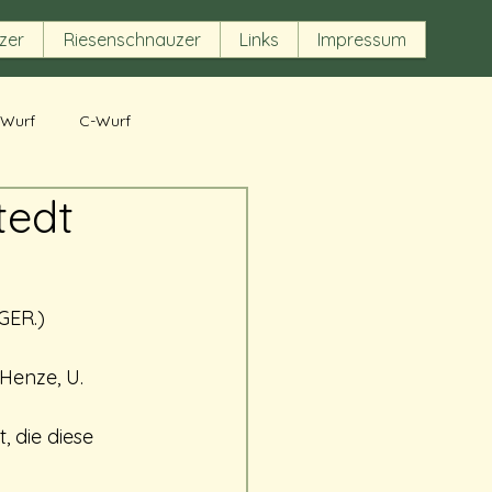
zer
Riesenschnauzer
Links
Impressum
-Wurf
C-Wurf
tedt
GER.)
Henze, U. 
 die diese 